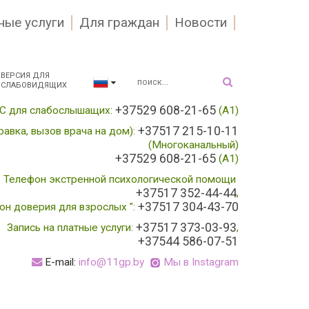
ные услуги
Для граждан
Новости
ВЕРСИЯ ДЛЯ
СЛАБОВИДЯЩИХ
+37529 608-21-65
С для слабослышащих:
(А1)
+37517 215-10-11
равка, вызов врача на дом):
(Многоканальный)
+37529 608-21-65
(A1)
Телефон экстренной психологической помощи
+37517 352-44-44
,
+37517 304-43-70
он доверия для взрослых ":
+37517 373-03-93
Запись на платные услуги:
,
+37544 586-07-51
E-mail:
info@11gp.by
Мы в Instagram