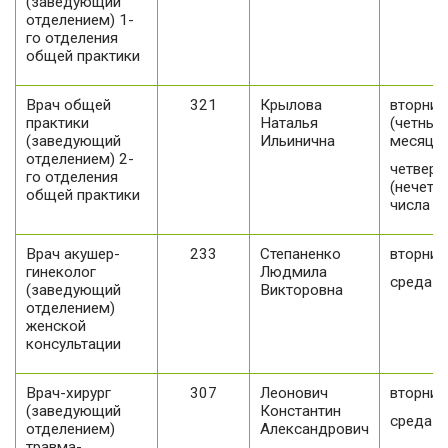
(заведующий
отделением) 1-
го отделения
общей практики
Врач общей
321
Крылова
вторник
практики
Наталья
(четные
(заведующий
Ильинична
месяца)
отделением) 2-
четверг
го отделения
(нечетн
общей практики
числа м
Врач акушер-
233
Степаненко
вторник
гинеколог
Людмила
среда
(заведующий
Викторовна
отделением)
женской
консультации
Врач-хирург
307
Леонович
вторник
(заведующий
Константин
среда
отделением)
Александрович
травма-