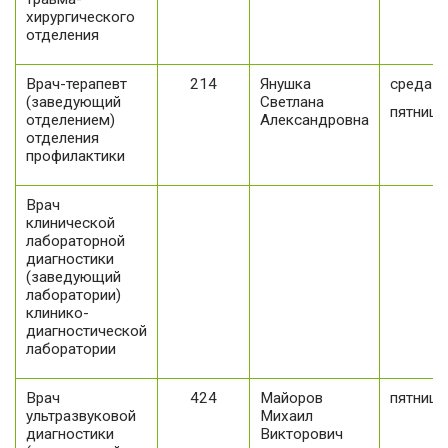
хирургического
отделения
Врач-терапевт
214
Янушка
среда
(заведующий
Светлана
пятница
отделением)
Александровна
отделения
профилактики
Врач
клинической
лабораторной
диагностики
(заведующий
лаборатории)
клинико-
диагностической
лаборатории
Врач
424
Майоров
пятница
ультразвуковой
Михаил
диагностики
Викторович