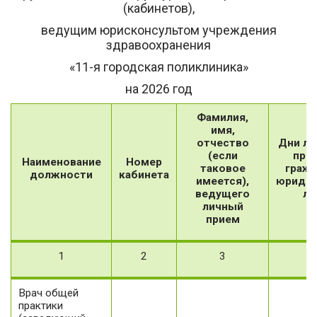
(кабинетов),
ведущим юрисконсультом учреждения
здравоохранения
«11-я городская поликлиника»
на 2026 год
Фамилия,
имя,
отчество
Дни ли
(если
при
Наименование
Номер
таковое
гражд
должности
кабинета
имеется),
юридич
ведущего
ли
личный
прием
1
2
3
4
Врач общей
практики